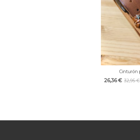
Cinturón p
Vista rápida
26,36 €
32,95 €