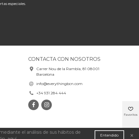
rtas especiales.
CONTACTA CON NOSOTROS
Carrer Nou de la Rambla, 81 08001
Barcelona
info@everythingbcn.com
+34 931 284 444
Favoritos
mediante el análisis de sus hábitos de
×
Entendido
Arriba
ión
aquí
.