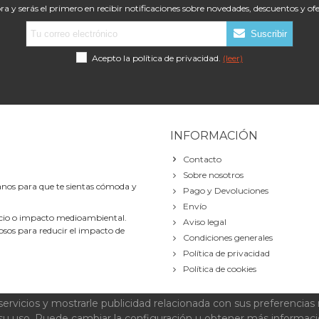
a y serás el primero en recibir notificaciones sobre novedades, descuentos y ofe
Suscribir
Acepto la política de privacidad.
(leer)
INFORMACIÓN
Contacto
Sobre nosotros
nos para que te sientas cómoda y
Pago y Devoluciones
Envío
recio o impacto medioambiental.
Aviso legal
os para reducir el impacto de
Condiciones generales
Política de privacidad
Política de cookies
ervicios y mostrarle publicidad relacionada con sus preferencias 
mba
su uso. Puede cambiar la configuración u obtener más informac