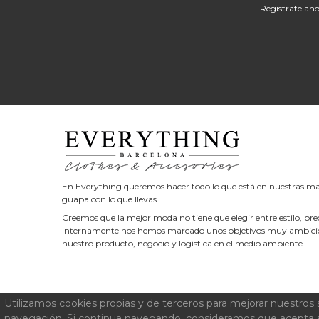
Registrate ahor
En Everything queremos hacer todo lo que está en nuestras ma
guapa con lo que llevas.
Creemos que la mejor moda no tiene que elegir entre estilo, p
Internamente nos hemos marcado unos objetivos muy ambicios
nuestro producto, negocio y logística en el medio ambiente.
Utilizamos cookies propias y de terceros para mejorar nuestros s
© 2019 Todos los Derechos Reservados — Desarrollado por
eKu
navegación. Si continua navegando, consideramos que acepta 